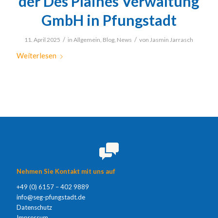
der Des Plaines Verwaltung
GmbH in Pfungstadt
/
/
11. April 2025
in
Allgemein
,
Blog
,
News
von
Jasmin Jarrasch
Weiterlesen
Nehmen Sie Kontakt mit uns auf
+49 (0) 6157 – 402 9889
info@seg-pfungstadt.de
Datenschutz
Impressum