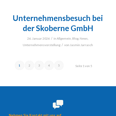
Unternehmensbesuch bei
der Skoberne GmbH
/
26. Januar 2026
in
Allgemein
,
Blog
,
News
,
/
Unternehmensvorstellung
von
Jasmin Jarrasch
1
2
3
4
5
Seite 1 von 5
Nehmen Sie Kontakt mit uns auf