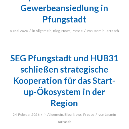
Gewerbeansiedlung in
Pfungstadt
/
/
8. Mai 2026
in
Allgemein
,
Blog
,
News
,
Presse
von
Jasmin Jarrasch
SEG Pfungstadt und HUB31
schließen strategische
Kooperation für das Start-
up-Ökosystem in der
Region
/
/
24. Februar 2026
in
Allgemein
,
Blog
,
News
,
Presse
von
Jasmin
Jarrasch