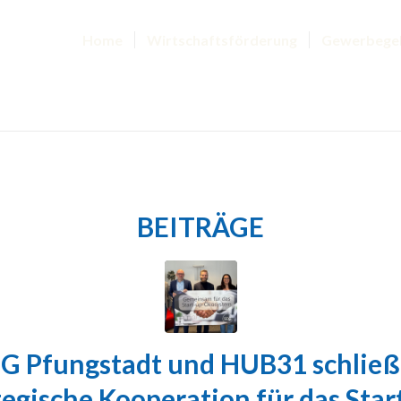
Home
Wirtschaftsförderung
Gewerbege
BEITRÄGE
G Pfungstadt und HUB31 schlie
tegische Kooperation für das Star