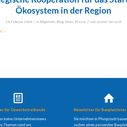
Ökosystem in der Region
/
/
24. Februar 2026
in
Allgemein
,
Blog
,
News
,
Presse
von
Jasmin Jarrasch
n
er für Gewerbetreibende
Newsletter für Bauplatzinte
en keine Unternehmensnews
Sie möchten in Pfungstadt baue
ne Themen rund um
suchen einen passenden Bauplat