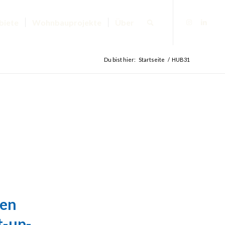
biete
Wohnbauprojekte
Über
Du bist hier:
Startseite
/
HUB31
ßen
t-up-