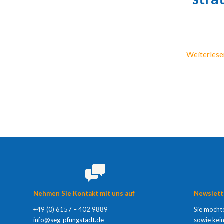
Weiterlese
Nehmen Sie Kontakt mit uns auf
Newslett
+49 (0) 6157 – 402 9889
Sie möcht
info@seg-pfungstadt.de
sowie kei