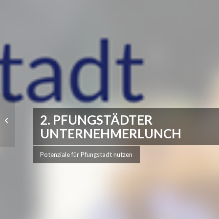
Wenn’s drauf ankommt,
2. PFUNGSTÄDTER
steckt Pfungstadt drin!
UNTERNEHMERLUNCH
Potenziale für Pfungstadt nutzen