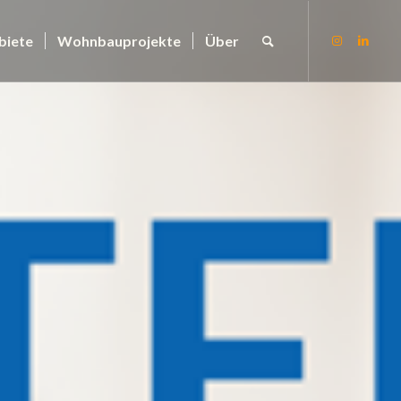
biete
Wohnbauprojekte
Über